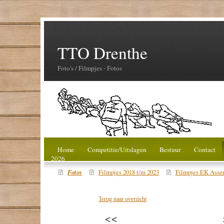
TTO Drenthe
Foto's / Filmpjes - Fotos
Home
Competitie/Uitslagen
Bestuur
Contact
2026
Fotos
Filmpjes 2018 t/m 2023
Filmpjes EK Asse
Terug naar overzicht