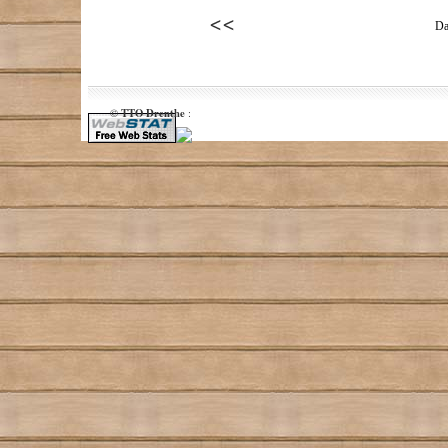
Da
TTO Drenthe
©
: