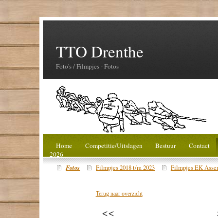
TTO Drenthe
Foto's / Filmpjes - Fotos
Home
Competitie/Uitslagen
Bestuur
Contact
2026
Fotos
Filmpjes 2018 t/m 2023
Filmpjes EK Asse
Terug naar overzicht