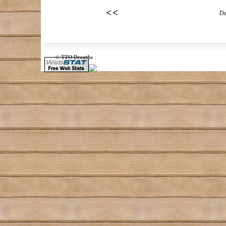
Da
TTO Drenthe
©
: