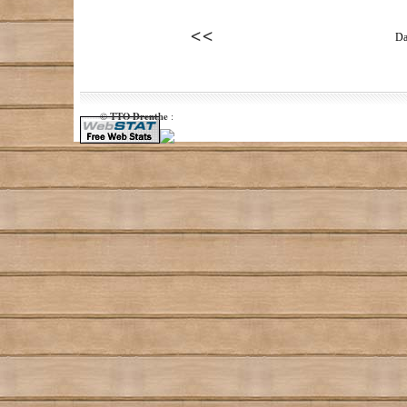
Da
TTO Drenthe
©
: