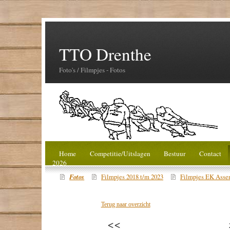
TTO Drenthe
Foto's / Filmpjes - Fotos
Home
Competitie/Uitslagen
Bestuur
Contact
2026
Fotos
Filmpjes 2018 t/m 2023
Filmpjes EK Asse
Terug naar overzicht