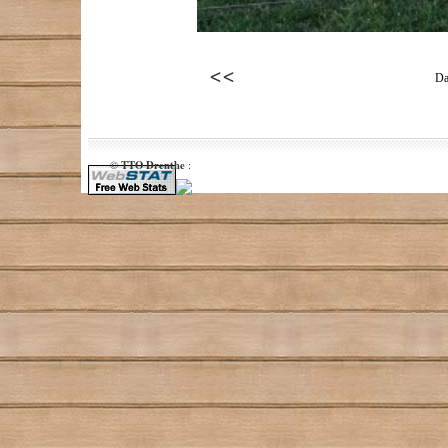
Da
TTO Drenthe
©
: