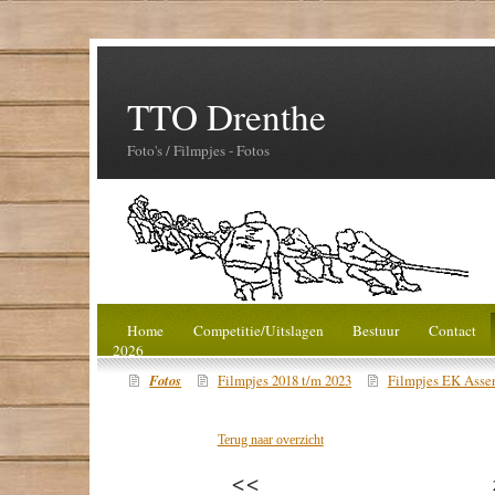
TTO Drenthe
Foto's / Filmpjes - Fotos
Home
Competitie/Uitslagen
Bestuur
Contact
2026
Fotos
Filmpjes 2018 t/m 2023
Filmpjes EK Asse
Terug naar overzicht