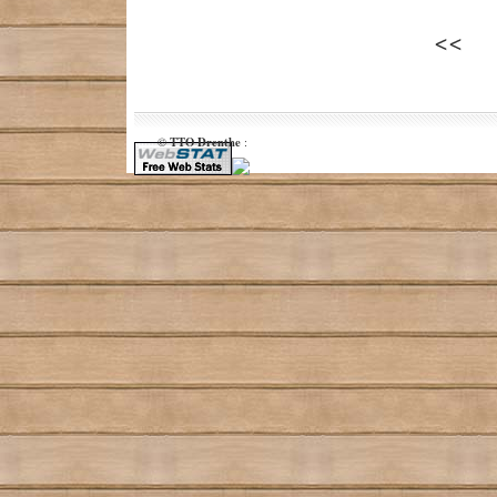
TTO Drenthe
©
: