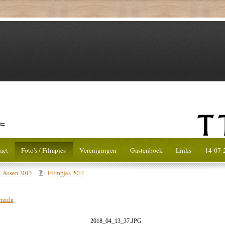
act
Foto's / Filmpjes
Verenigingen
Gastenboek
Links
14-07-
 Assen 2013
Filmpjes 2011
rzicht
2018_04_13_37.JPG