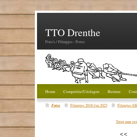
TTO Drenthe
Foto's / Filmpjes - Fotos
Home
Competitie/Uitslagen
Bestuur
Cont
Fotos
Filmpjes 2018 t/m 2023
Filmpjes EK
Terug naar ove