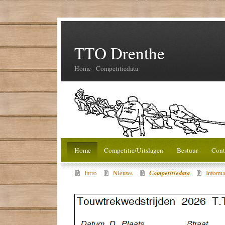
TTO Drenthe
Home - Competitiedata
Home
Competitie/Uitslagen
Bestuur
Cont
Competitiedata
Intro
Nieuws
Informa