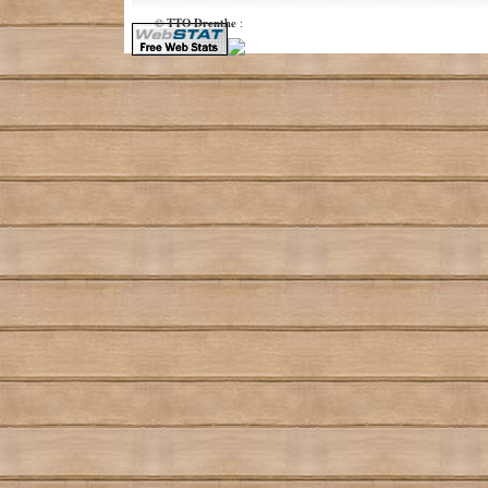
TTO Drenthe
©
: