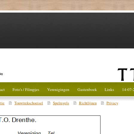
act
Foto's / Filmpjes
Verenigingen
Gastenboek
Links
14-07-
tie
Touwtrekschoeisel
Spelregels
Richtlijnen
Privacy